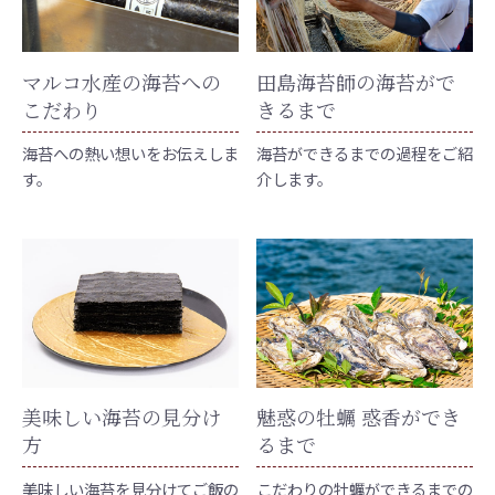
マルコ水産の海苔への
田島海苔師の海苔がで
こだわり
きるまで
海苔への熱い想いをお伝えしま
海苔ができるまでの過程をご紹
す。
介します。
美味しい海苔の見分け
魅惑の牡蠣 惑香ができ
方
るまで
美味しい海苔を見分けてご飯の
こだわりの牡蠣ができるまでの