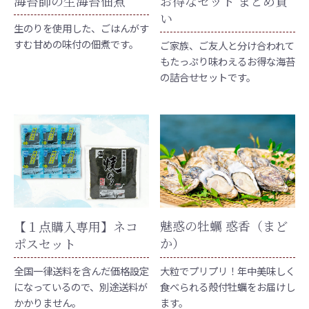
お得なセット まとめ買
海苔師の生海苔佃煮
い
生のりを使用した、ごはんがす
すむ甘めの味付の佃煮です。
ご家族、ご友人と分け合われて
もたっぷり味わえるお得な海苔
の詰合せセットです。
魅惑の牡蠣 惑香（まど
【１点購入専用】ネコ
か）
ポスセット
大粒でプリプリ！年中美味しく
全国一律送料を含んだ価格設定
食べられる殻付牡蠣をお届けし
になっているので、別途送料が
ます。
かかりません。