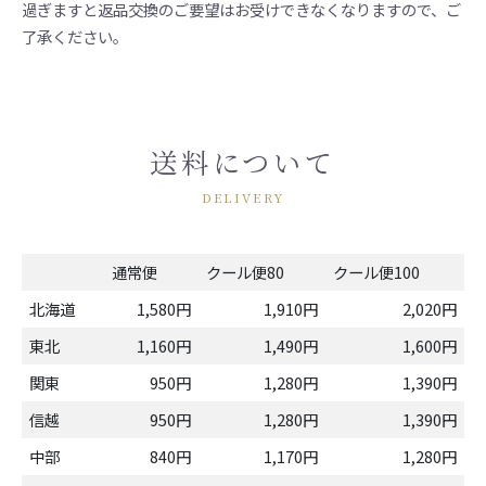
過ぎますと返品交換のご要望はお受けできなくなりますので、ご
了承ください。
送料について
DELIVERY
通常便
クール便80
クール便100
北海道
1,580円
1,910円
2,020円
東北
1,160円
1,490円
1,600円
関東
950円
1,280円
1,390円
信越
950円
1,280円
1,390円
中部
840円
1,170円
1,280円