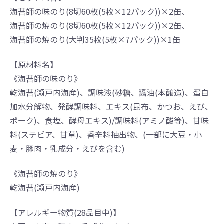
海苔師の味のり(8切60枚(5枚×12パック))×2缶、
海苔師の焼のり(8切60枚(5枚×12パック))×2缶、
海苔師の焼のり(大判35枚(5枚×7パック))×1缶
【原材料名】
《海苔師の味のり》
乾海苔(瀬戸内海産)、調味液(砂糖、醤油(本醸造)、蛋白
加水分解物、発酵調味料、エキス(昆布、かつお、えび、
ポーク)、食塩、酵母エキス)/調味料(アミノ酸等)、甘味
料(ステビア、甘草)、香辛料抽出物、(一部に大豆・小
麦・豚肉・乳成分・えびを含む)
《海苔師の焼のり》
乾海苔(瀬戸内海産)
【アレルギー物質(28品目中)】