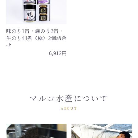
味のり1缶・焼のり2缶・
生のり佃煮〈極〉2個詰合
せ
6,912円
マルコ水産について
ABOUT